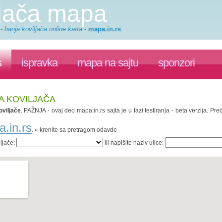
ljača mapa
 banja koviljača online karta
-
mapa.in.rs
s
ispravka
mapa na sajtu
sponzori
JA KOVILJAČA
viljače
. PAŽNJA - ovaj deo mapa.in.rs sajta je u fazi testiranja - beta verzija. 
a.in.rs
. « krenite sa pretragom odavde
iljače:
ili napišite naziv ulice: