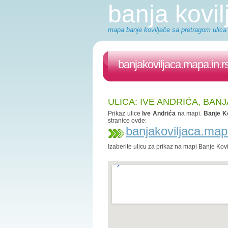
banja kovi
mapa banje koviljače sa pretragom ulica -
banjakoviljaca.mapa.in.r
ULICA: IVE ANDRIĆA, BAN
Prikaz ulice
Ive Andrića
na mapi.
Banje Ko
stranice ovde:
banjakoviljaca.map
Izaberite ulicu za prikaz na mapi Banje Kov