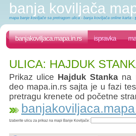
banja koviljača ma
mapa banje koviljače sa pretragom ulica - banja koviljača online karta
-
banjakoviljaca.mapa.in.rs
ispravka
ma
ULICA: HAJDUK STANK
Prikaz ulice
Hajduk Stanka
na 
deo mapa.in.rs sajta je u fazi te
pretragu krenete od početne stra
banjakoviljaca.mapa.
Izaberite ulicu za prikaz na mapi Banje Koviljače: