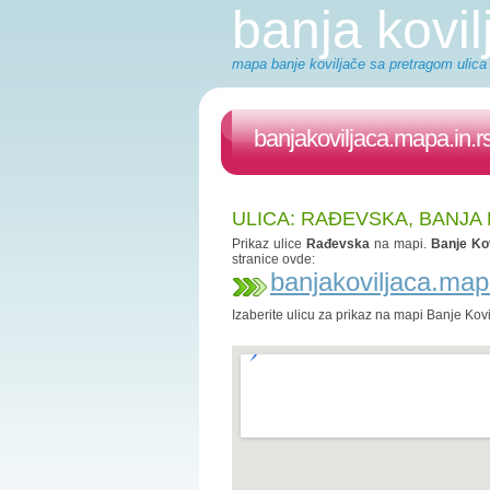
banja kovi
mapa banje koviljače sa pretragom ulica -
banjakoviljaca.mapa.in.r
ULICA: RAĐEVSKA, BANJA
Prikaz ulice
Rađevska
na mapi.
Banje Kov
stranice ovde:
banjakoviljaca.map
Izaberite ulicu za prikaz na mapi Banje Kov