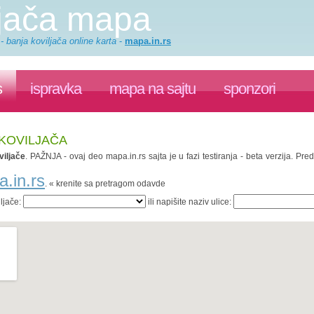
ljača mapa
 banja koviljača online karta
-
mapa.in.rs
s
ispravka
mapa na sajtu
sponzori
 KOVILJAČA
iljače
. PAŽNJA - ovaj deo mapa.in.rs sajta je u fazi testiranja - beta verzija. P
a.in.rs
. « krenite sa pretragom odavde
iljače:
ili napišite naziv ulice: