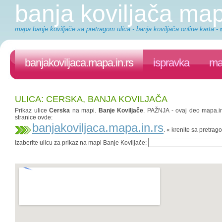
banja koviljača ma
mapa banje koviljače sa pretragom ulica - banja koviljača online karta
-
banjakoviljaca.mapa.in.rs
ispravka
ma
ULICA: CERSKA, BANJA KOVILJAČA
Prikaz ulice
Cerska
na mapi.
Banje Koviljače
. PAŽNJA - ovaj deo mapa.in.
stranice ovde:
banjakoviljaca.mapa.in.rs
. « krenite sa pretra
Izaberite ulicu za prikaz na mapi Banje Koviljače: