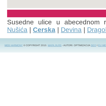
Susedne ulice u abecednom 
Nušića
|
Cerska
|
Devina
|
Drago
WEB HARMONY
© COPYRIGHT 2010.
MAPA.IN.RS
- AUTORI: OPTIMIZACIJA
SEO
I
EU WE