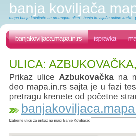
banja koviljača ma
mapa banje koviljače sa pretragom ulica - banja koviljača online karta
-
banjakoviljaca.mapa.in.rs
ispravka
ma
ULICA: AZBUKOVAČKA,
Prikaz ulice
Azbukovačka
na m
deo mapa.in.rs sajta je u fazi te
pretragu krenete od početne stra
banjakoviljaca.mapa.
Izaberite ulicu za prikaz na mapi Banje Koviljače: